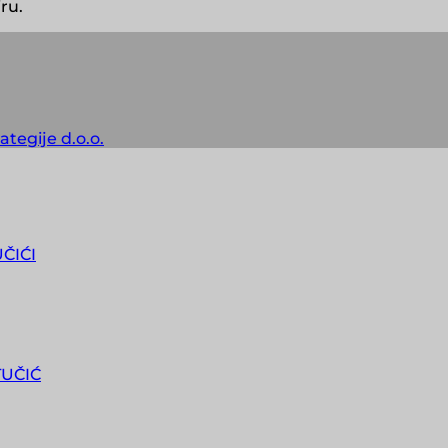
ru.
ategije d.o.o.
UČIĆI
TUČIĆ