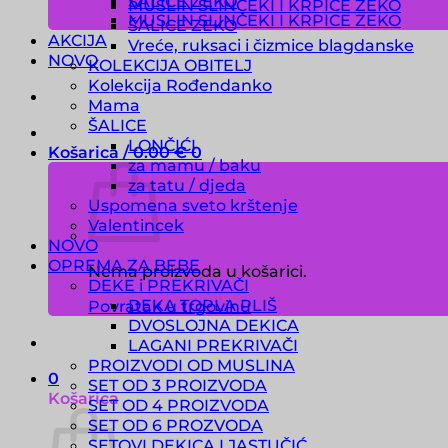
ŠALICE ZEKO
MUSLIN SLINČEKI I KRPICE ZEKO
MUSLIN SLINČEKI I KRPICE ZEKO
ŠALICE ZEKO
AKCIJA
Vreće, ruksaci i čizmice blagdanske
NOVO
KOLEKCIJA OBITELJ
Kolekcija Rođendanko
Mama
ŠALICE
LONČIĆI
Košarica /
0.00
€
0
za mamu / baku
za tatu / djeda
Uspomena sveto krštenje
Valentincek
NOVO
OPREMA ZA BEBE
Nema proizvoda u košarici.
DEKE i PREKRIVAČI
DEKA TOPLA PLIŠ
Povratak u trgovinu
DVOSLOJNA DEKICA
LAGANI PREKRIVAČI
PROIZVODI OD MUSLINA
0
SET OD 3 PROIZVODA
Košarica
SET OD 4 PROIZVODA
SET OD 6 PROZVODA
SETOVI DEKICA I JASTUČIĆ