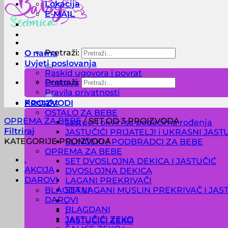
Lokacija
E-MAIL
O nama
Pretraži:
Uvjeti poslovanja
Raskid ugovora i povrat
Pretraži:
Dostava
Pravila privatnosti
Kontakt
PROIZVODI
OSTALO ZA BEBE
OPREMA ZA BEBE
/
SET OD 3 PROIZVODA
Jastuci i okviri sa podacima rođenja
Filtriraj
JASTUČIĆI PRIJATELJI i UKRASNI JAST
KATEGORIJE PROIZVODA
SLINČEKI / PODBRADCI ZA BEBE
OPREMA ZA BEBE
.
SET DVOSLOJNA DEKICA I JASTUČIĆ
AKCIJA
DVOSLOJNA DEKICA
DAROVI
LAGANI PREKRIVAČI
BLAGDANI
SET LAGANI MUSLIN PREKRIVAČ I JAS
DAROVI
.
BLAGDANI
.
JASTUČIĆI ZEKO
JASTUČIĆI ZEKO