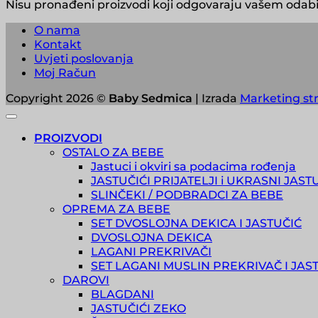
Nisu pronađeni proizvodi koji odgovaraju vašem odabi
O nama
Kontakt
Uvjeti poslovanja
Moj Račun
Copyright 2026 ©
Baby Sedmica
| Izrada
Marketing str
PROIZVODI
OSTALO ZA BEBE
Jastuci i okviri sa podacima rođenja
JASTUČIĆI PRIJATELJI i UKRASNI JAST
SLINČEKI / PODBRADCI ZA BEBE
OPREMA ZA BEBE
SET DVOSLOJNA DEKICA I JASTUČIĆ
DVOSLOJNA DEKICA
LAGANI PREKRIVAČI
SET LAGANI MUSLIN PREKRIVAČ I JAS
DAROVI
BLAGDANI
JASTUČIĆI ZEKO