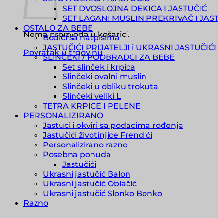
SET DVOSLOJNA DEKICA I JASTUČIĆ
SET LAGANI MUSLIN PREKRIVAČ I JAS
OSTALO ZA BEBE
Nema proizvoda u košarici.
Bodići sa natpisima
JASTUČIĆI PRIJATELJI i UKRASNI JASTUČIĆI
Povratak u trgovinu
SLINČEKI / PODBRADCI ZA BEBE
Set slinček i krpica
Slinčeki ovalni muslin
Slinčeki u obliku trokuta
Slinčeki veliki L
TETRA KRPICE I PELENE
PERSONALIZIRANO
Jastuci i okviri sa podacima rođenja
Jastučići životinjice Frendići
Personalizirano razno
Posebna ponuda
Jastučići
Ukrasni jastučić Balon
Ukrasni jastučić Oblačić
Ukrasni jastučić Slonko Bonko
Razno