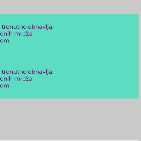
 trenutno obnavlja.
venih mreža
com.
 trenutno obnavlja.
venih mreža
com.