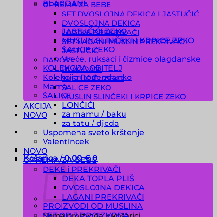
BLAGDANI
OPREMA ZA BEBE
.
SET DVOSLOJNA DEKICA I JASTUČIĆ
.
DVOSLOJNA DEKICA
JASTUČIĆI ZEKO
LAGANI PREKRIVAČI
MUSLIN SLINČEKI I KRPICE ZEKO
SET LAGANI MUSLIN PREKRIVAČ I
ŠALICE ZEKO
JASTUČIĆ
Vreće, ruksaci i čizmice blagdanske
DAROVI
KOLEKCIJA OBITELJ
BLAGDANI
Kolekcija Rođendanko
JASTUČIĆI ZEKO
Mama
ŠALICE ZEKO
ŠALICE
MUSLIN SLINČEKI I KRPICE ZEKO
LONČIĆI
AKCIJA
za mamu / baku
NOVO
za tatu / djeda
Uspomena sveto krštenje
Valentincek
NOVO
Košarica /
0.00
€
0
OPREMA ZA BEBE
DEKE i PREKRIVAČI
DEKA TOPLA PLIŠ
DVOSLOJNA DEKICA
LAGANI PREKRIVAČI
PROIZVODI OD MUSLINA
SET OD 3 PROIZVODA
Nema proizvoda u košarici.