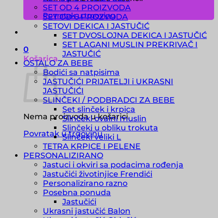
SET OD 4 PROIZVODA
Povratak u trgovinu
SET OD 6 PROZVODA
SETOVI DEKICA I JASTUČIĆ
SET DVOSLOJNA DEKICA I JASTUČIĆ
SET LAGANI MUSLIN PREKRIVAČ I
0
JASTUČIĆ
Košarica
OSTALO ZA BEBE
Bodići sa natpisima
JASTUČIĆI PRIJATELJI i UKRASNI
JASTUČIĆI
SLINČEKI / PODBRADCI ZA BEBE
Set slinček i krpica
Nema proizvoda u košarici.
Slinčeki ovalni muslin
Slinčeki u obliku trokuta
Povratak u trgovinu
Slinčeki veliki L
TETRA KRPICE I PELENE
PERSONALIZIRANO
Jastuci i okviri sa podacima rođenja
Jastučići životinjice Frendići
Personalizirano razno
Posebna ponuda
Jastučići
Ukrasni jastučić Balon