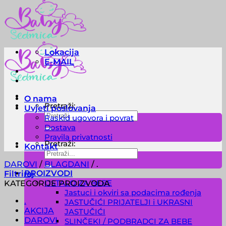
Lokacija
E-MAIL
O nama
Pretraži:
Uvjeti poslovanja
Raskid ugovora i povrat
Dostava
Pravila privatnosti
Pretraži:
Kontakt
DAROVI
/
BLAGDANI
/
.
PROIZVODI
Filtriraj
OSTALO ZA BEBE
KATEGORIJE PROIZVODA
Jastuci i okviri sa podacima rođenja
.
JASTUČIĆI PRIJATELJI i UKRASNI
AKCIJA
JASTUČIĆI
DAROVI
SLINČEKI / PODBRADCI ZA BEBE