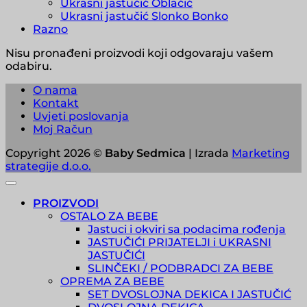
Ukrasni jastučić Oblačić
Ukrasni jastučić Slonko Bonko
Razno
Nisu pronađeni proizvodi koji odgovaraju vašem
odabiru.
O nama
Kontakt
Uvjeti poslovanja
Moj Račun
Copyright 2026 ©
Baby Sedmica
| Izrada
Marketing
strategije d.o.o.
PROIZVODI
OSTALO ZA BEBE
Jastuci i okviri sa podacima rođenja
JASTUČIĆI PRIJATELJI i UKRASNI
JASTUČIĆI
SLINČEKI / PODBRADCI ZA BEBE
OPREMA ZA BEBE
SET DVOSLOJNA DEKICA I JASTUČIĆ